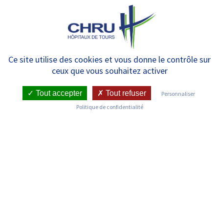
Panneau de gestion des cookies
MENU
[RECHERCHE – CORONAVIRUS]
Ce site utilise des cookies et vous donne le contrôle sur
ceux que vous souhaitez activer
Le CHRU de Tours, promoteur
de l’étude ANACONDA-COVID-
Tout accepter
Tout refuser
Personnaliser
Politique de confidentialité
19*
RETOUR SUR LES COMMUNIQUÉS DE PRESSE
Publié le : 27/04/2020