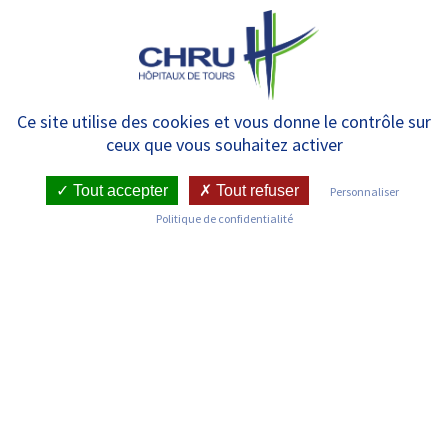
Panneau de gestion des cookies
MENU
[RECHERCHE – CORONAVIRUS]
Ce site utilise des cookies et vous donne le contrôle sur
ceux que vous souhaitez activer
Le CHRU de Tours participe à
une étude portée par le CHU
Tout accepter
Tout refuser
Personnaliser
Politique de confidentialité
d’Angers Hycovid*
RETOUR SUR LES COMMUNIQUÉS DE PRESSE
Publié le : 03/04/2020