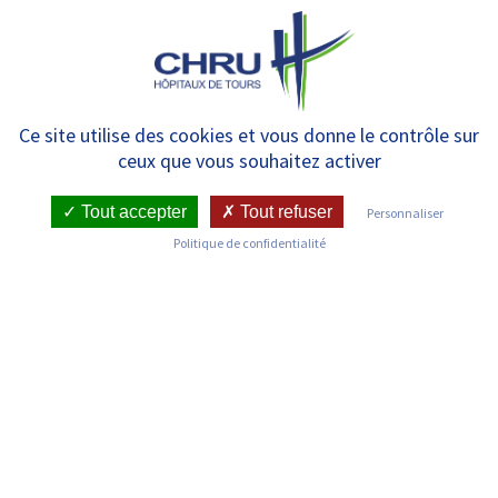
Panneau de gestion des cookies
MENU
Recherche : 9 projets financés
Ce site utilise des cookies et vous donne le contrôle sur
ceux que vous souhaitez activer
pour le CHRU de Tours
Tout accepter
Tout refuser
Personnaliser
Politique de confidentialité
RETOUR SUR LES COMMUNIQUÉS DE PRESSE
Publié le : 14/01/2020
Date de l'évenement : 14/01/2020
TÉLÉCHARGER LE PDF