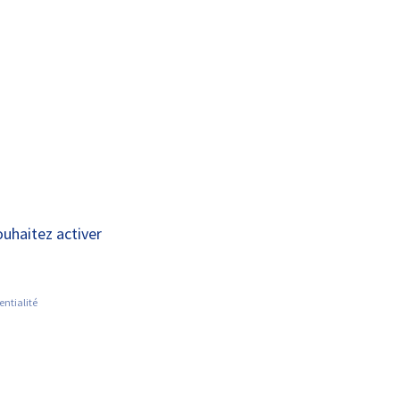
A+
A-
OUS
RECHERCHE ET
ACTUALITÉS
JOINDRE
INNOVATION
ôpital Bretonneau
ouhaitez activer
entialité