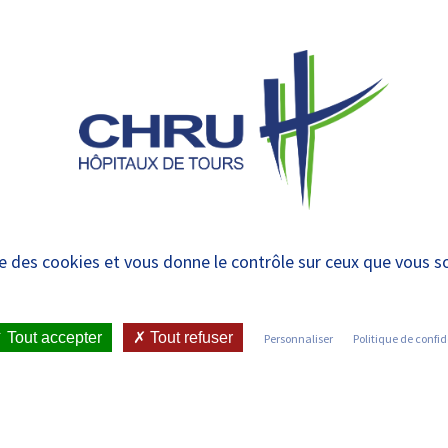
 et urgences
 ET RENDRE
LE CHRU ET SES
ÉTUDIER / SE
N
 PATIENT
PARTENAIRES
FORMER
RE
 : mardi 7 juin à l’h
ise des cookies et vous donne le contrôle sur ceux que vous s
ICATIONS ET PRESSE
•
COMMUNIQUÉS DE PRESSE
•
TONNEAU
Tout accepter
Tout refuser
Personnaliser
Politique de confid