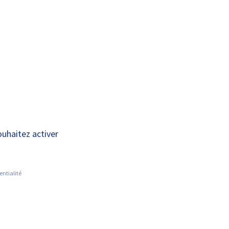
A+
A-
OUS
RECHERCHE ET
ACTUALITÉS
JOINDRE
INNOVATION
sé
ouhaitez activer
entialité