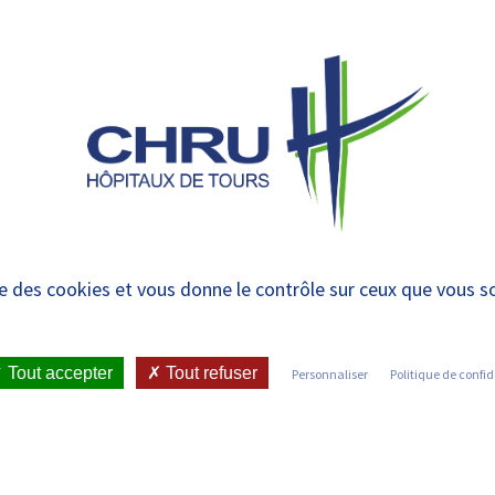
 et urgences
 ET RENDRE
LE CHRU ET SES
ÉTUDIER / SE
N
 PATIENT
PARTENAIRES
FORMER
RE
CHRU de Tours mobili
ise des cookies et vous donne le contrôle sur ceux que vous s
ICATIONS ET PRESSE
•
COMMUNIQUÉS DE PRESSE
•
Tout accepter
Tout refuser
Personnaliser
Politique de confid