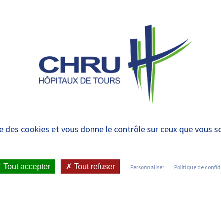
 et urgences
 ET RENDRE
LE CHRU ET SES
ÉTUDIER / SE
N
 PATIENT
PARTENAIRES
FORMER
RE
SANTÉ : JOURNÉES P
ise des cookies et vous donne le contrôle sur ceux que vous s
 ÉCOLES DU CHRU DE
Tout accepter
Tout refuser
Personnaliser
Politique de confid
ICATIONS ET PRESSE
•
COMMUNIQUÉS DE PRESSE
•
VIRTUELLES DES ÉCOLES DU CHRU DE TOURS