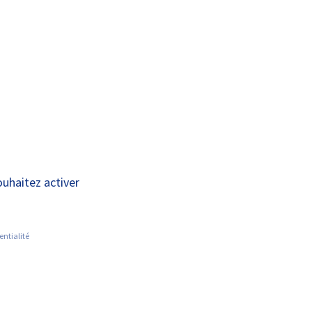
A+
A-
OUS
RECHERCHE ET
ACTUALITÉS
JOINDRE
INNOVATION
ORTES OUVERTES
ouhaitez activer
 TOURS
entialité