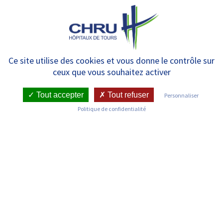
Panneau de gestion des cookies
MENU
Maladies rares : désormais une
Ce site utilise des cookies et vous donne le contrôle sur
ceux que vous souhaitez activer
plateforme d’expertise
régionale
Tout accepter
Tout refuser
Personnaliser
Politique de confidentialité
RETOUR SUR LES COMMUNIQUÉS DE PRESSE
Publié le : 15/09/2021
Date de l'évenement : 15/09/2021