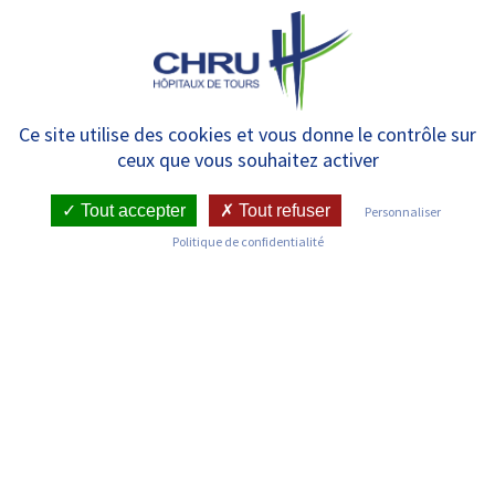
Panneau de gestion des cookies
MENU
Le CHRU recherche des
Ce site utilise des cookies et vous donne le contrôle sur
ceux que vous souhaitez activer
volontaires âgés de 65 à 80 ans
pour tester des appareils
Tout accepter
Tout refuser
Personnaliser
Politique de confidentialité
connectés
RETOUR SUR LES COMMUNIQUÉS DE PRESSE