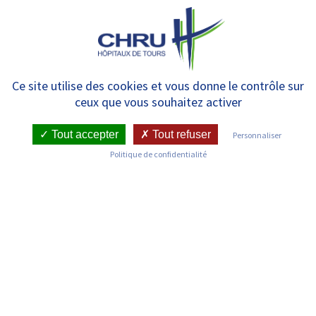
Panneau de gestion des cookies
MENU
Le CHRU et les CH du GHT 37
Ce site utilise des cookies et vous donne le contrôle sur
ceux que vous souhaitez activer
en soutien des EHPAD de leur
département dans la lutte
Tout accepter
Tout refuser
Personnaliser
Politique de confidentialité
contre le COVID-19
RETOUR SUR LES COMMUNIQUÉS DE PRESSE
Publié le : 30/04/2020