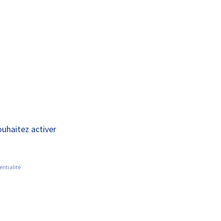
A+
A-
OUS
RECHERCHE ET
ACTUALITÉS
JOINDRE
INNOVATION
DS LOCAUX AVEC 4
ouhaitez activer
entialité