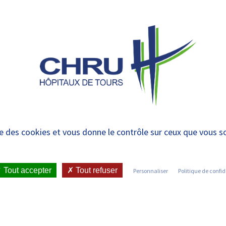
 et urgences
 ET RENDRE
LE CHRU ET SES
ÉTUDIER / SE
N
 PATIENT
PARTENAIRES
FORMER
RE
S SIGNE DES ACCOR
ise des cookies et vous donne le contrôle sur ceux que vous s
SYNDICALES
Tout accepter
Tout refuser
Personnaliser
Politique de confid
ICATIONS ET PRESSE
•
COMMUNIQUÉS DE PRESSE
•
4 ORGANISATIONS SYNDICALES