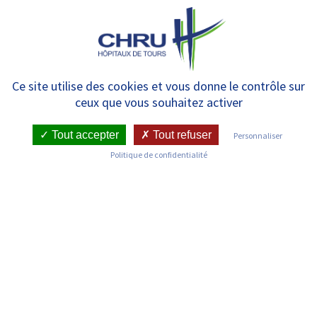
Panneau de gestion des cookies
MENU
LE CHRU DE TOURS EST
Ce site utilise des cookies et vous donne le contrôle sur
ceux que vous souhaitez activer
CERTIFIÉ PAR LA HAUTE
AUTORITÉ DE SANTÉ
Tout accepter
Tout refuser
Personnaliser
Politique de confidentialité
RETOUR SUR LES COMMUNIQUÉS DE PRESSE
Publié le : 23/11/2022
Dates de l'évenement : du 28/03/2022 au