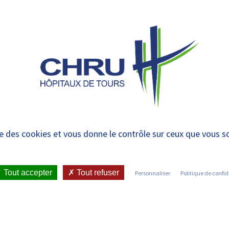
 et urgences
 ET RENDRE
LE CHRU ET SES
ÉTUDIER / SE
N
 PATIENT
PARTENAIRES
FORMER
RE
22 à 10h, inaugurati
ise des cookies et vous donne le contrôle sur ceux que vous s
Tout accepter
Tout refuser
Personnaliser
Politique de confid
ICATIONS ET PRESSE
•
COMMUNIQUÉS DE PRESSE
•
ESQUE À CLOCHEVILLE