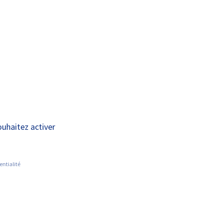
A+
A-
OUS
RECHERCHE ET
ACTUALITÉS
JOINDRE
INNOVATION
on d’une fresque à
ouhaitez activer
entialité