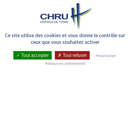
Panneau de gestion des cookies
MENU
Journée mondiale de l’Autisme
Ce site utilise des cookies et vous donne le contrôle sur
ceux que vous souhaitez activer
: A Tours, un congrès sur le
développement précoce du
Tout accepter
Tout refuser
Personnaliser
Politique de confidentialité
cerveau
RETOUR SUR LES COMMUNIQUÉS DE PRESSE