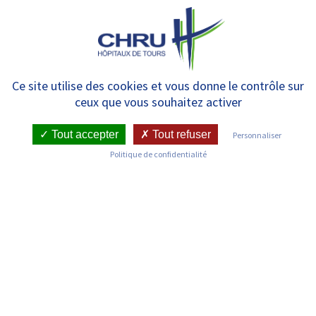
Panneau de gestion des cookies
MENU
Grand Repas 2021
Ce site utilise des cookies et vous donne le contrôle sur
ceux que vous souhaitez activer
Tout accepter
Tout refuser
Personnaliser
RETOUR SUR LES COMMUNIQUÉS DE PRESSE
Politique de confidentialité
Publié le : 23/09/2021
Date de l'évenement : 23/09/2021
TÉLÉCHARGER LE PDF
En route vers l’édition 2021 du Grand Repas, le CHRU de