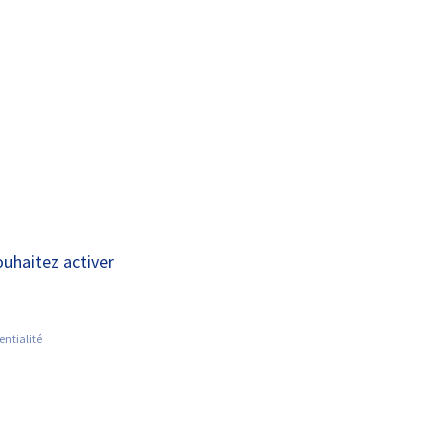
A+
A-
OUS
RECHERCHE ET
ACTUALITÉS
JOINDRE
INNOVATION
uée, l’ERVMA
ouhaitez activer
entialité