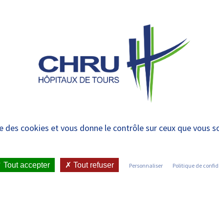
 et urgences
 ET RENDRE
LE CHRU ET SES
ÉTUDIER / SE
N
 PATIENT
PARTENAIRES
FORMER
RE
uvelle équipe constit
ise des cookies et vous donne le contrôle sur ceux que vous s
ICATIONS ET PRESSE
•
COMMUNIQUÉS DE PRESSE
•
MA
Tout accepter
Tout refuser
Personnaliser
Politique de confid