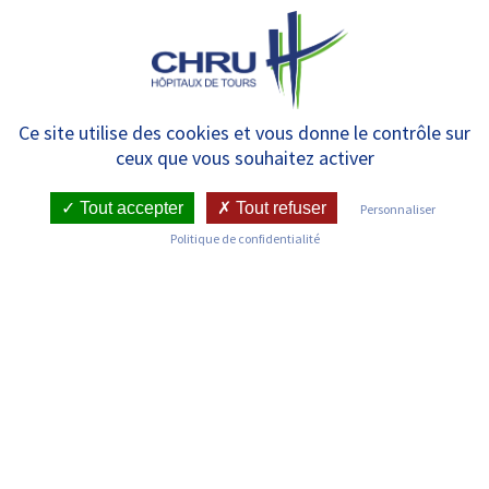
Panneau de gestion des cookies
MENU
Extension du Dépistage
Ce site utilise des cookies et vous donne le contrôle sur
ceux que vous souhaitez activer
néonatal : une 6ème maladie
dépistée chez les nouveaux-
Tout accepter
Tout refuser
Personnaliser
Politique de confidentialité
nés
RETOUR SUR LES COMMUNIQUÉS DE PRESSE