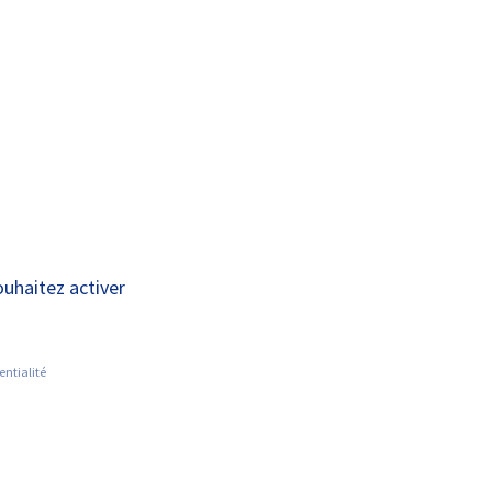
A+
A-
OUS
RECHERCHE ET
ACTUALITÉS
JOINDRE
INNOVATION
 du CHRU organisent
ouhaitez activer
entialité