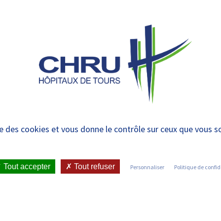
 et urgences
 ET RENDRE
LE CHRU ET SES
ÉTUDIER / SE
N
 PATIENT
PARTENAIRES
FORMER
RE
er février, les Ecoles
ise des cookies et vous donne le contrôle sur ceux que vous s
tes
Tout accepter
Tout refuser
Personnaliser
Politique de confid
ICATIONS ET PRESSE
•
COMMUNIQUÉS DE PRESSE
•
 ORGANISENT LEURS PORTES OUVERTES