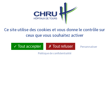
Panneau de gestion des cookies
MENU
[CORONAVIRUS] Accroître le
Ce site utilise des cookies et vous donne le contrôle sur
ceux que vous souhaitez activer
soutien entre les professionnels
des EHPAD via un téléstaff
Tout accepter
Tout refuser
Personnaliser
Politique de confidentialité
RETOUR SUR LES COMMUNIQUÉS DE PRESSE
Publié le : 18/05/2020
Date de l'évenement : 18/05/2020