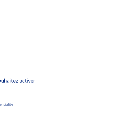
A+
A-
OUS
RECHERCHE ET
ACTUALITÉS
JOINDRE
INNOVATION
ncer, quelle place
ouhaitez activer
entialité