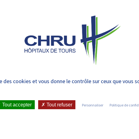
 et urgences
 ET RENDRE
LE CHRU ET SES
ÉTUDIER / SE
N
 PATIENT
PARTENAIRES
FORMER
RE
parent atteint d’un ca
ise des cookies et vous donne le contrôle sur ceux que vous s
 enfants
Tout accepter
Tout refuser
Personnaliser
Politique de confid
ICATIONS ET PRESSE
•
COMMUNIQUÉS DE PRESSE
•
UELLE PLACE POUR LA PAROLE DES ENFANTS