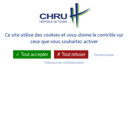
Panneau de gestion des cookies
MENU
[ANNIVERSAIRE] – la Maison
Ce site utilise des cookies et vous donne le contrôle sur
ceux que vous souhaitez activer
des Femmes a deux ans
Tout accepter
Tout refuser
Personnaliser
Politique de confidentialité
RETOUR SUR LES COMMUNIQUÉS DE PRESSE