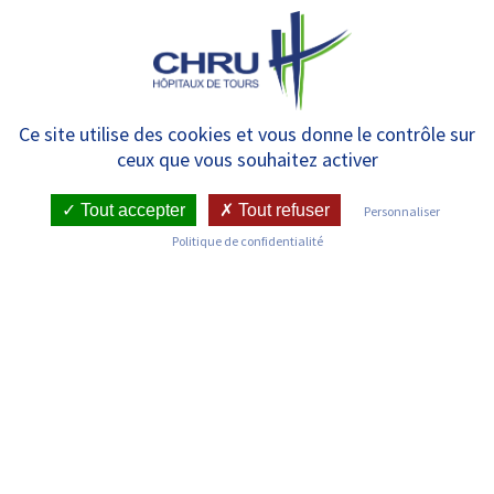
Panneau de gestion des cookies
MENU
9 novembre : au CHRU, une
Ce site utilise des cookies et vous donne le contrôle sur
ceux que vous souhaitez activer
journée consacrée à la fibrose
pulmonaire idiopathique
Tout accepter
Tout refuser
Personnaliser
Politique de confidentialité
RETOUR SUR LES COMMUNIQUÉS DE PRESSE