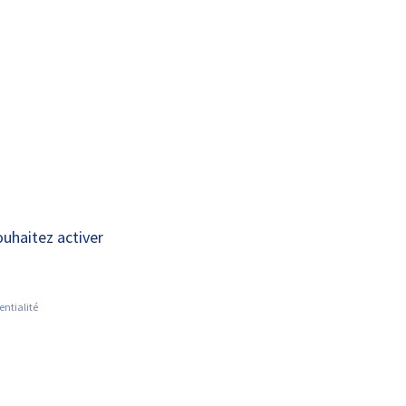
A+
A-
OUS
RECHERCHE ET
ACTUALITÉS
JOINDRE
INNOVATION
 promotion à
ouhaitez activer
et les facultés
entialité