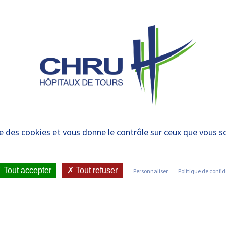
 et urgences
 ET RENDRE
LE CHRU ET SES
ÉTUDIER / SE
N
 PATIENT
PARTENAIRES
FORMER
RE
 d’une convention de
ise des cookies et vous donne le contrôle sur ceux que vous s
 Homme entre le CHRU 
e pharmacie
Tout accepter
Tout refuser
Personnaliser
Politique de confid
ICATIONS ET PRESSE
•
COMMUNIQUÉS DE PRESSE
•