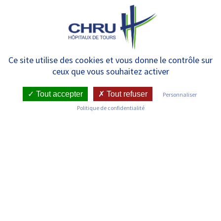
Panneau de gestion des cookies
MENU
18 juin : Jeudi de la santé –
Ce site utilise des cookies et vous donne le contrôle sur
ceux que vous souhaitez activer
dépistages des cancers
Tout accepter
Tout refuser
Personnaliser
Politique de confidentialité
RETOUR SUR LES COMMUNIQUÉS DE PRESSE