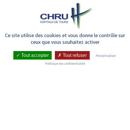
Panneau de gestion des cookies
MENU
13 décembre : Journée de la
Ce site utilise des cookies et vous donne le contrôle sur
ceux que vous souhaitez activer
Recherche Biomédicale à Tours
Tout accepter
Tout refuser
Personnaliser
Politique de confidentialité
RETOUR SUR LES COMMUNIQUÉS DE PRESSE
Publié le : 04/12/2019
Date de l'évenement : 13/12/2019
TÉLÉCHARGER LE PDF