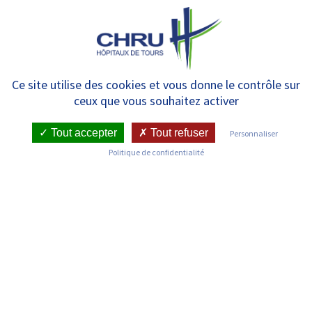
Panneau de gestion des cookies
MENU
Déclarer un incident matériel
Ce site utilise des cookies et vous donne le contrôle sur
ceux que vous souhaitez activer
Tout accepter
Tout refuser
Personnaliser
Politique de confidentialité
Votre demande porte sur une
déclaration d’incident matériel