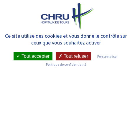
Panneau de gestion des cookies
MENU
Urgences – adultes
Ce site utilise des cookies et vous donne le contrôle sur
ceux que vous souhaitez activer
Tout accepter
Tout refuser
Personnaliser
RETOUR SUR LES SERVICES
Politique de confidentialité
Infos pratiques
Pôle