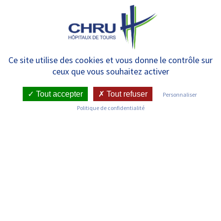
Panneau de gestion des cookies
MENU
Unité Mixte d’Urgence
Ce site utilise des cookies et vous donne le contrôle sur
ceux que vous souhaitez activer
d’Hépato-gastroentérologie
(UMUH)
Tout accepter
Tout refuser
Personnaliser
Politique de confidentialité
RETOUR SUR LES SERVICES
Infos pratiques