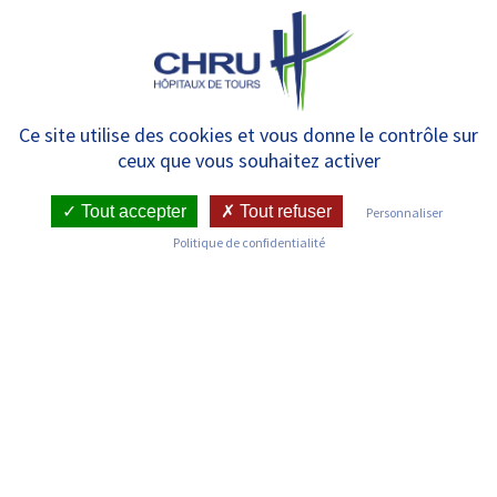
Panneau de gestion des cookies
MENU
Unité d’Onco-Gastroentérologie
Ce site utilise des cookies et vous donne le contrôle sur
ceux que vous souhaitez activer
HC
Tout accepter
Tout refuser
Personnaliser
Politique de confidentialité
RETOUR SUR LES SERVICES
Infos pratiques