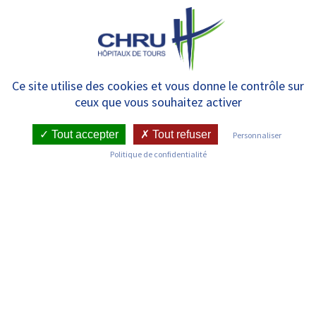
Panneau de gestion des cookies
MENU
Unité d’Information sur le Bon
Ce site utilise des cookies et vous donne le contrôle sur
ceux que vous souhaitez activer
Usage du médicament, la
prescription pendant la
Tout accepter
Tout refuser
Personnaliser
Politique de confidentialité
grossesse et l’allaitement
RETOUR SUR LES SERVICES