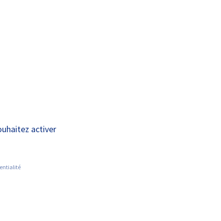
A+
A-
OUS
RECHERCHE ET
ACTUALITÉS
JOINDRE
INNOVATION
pédique et
ouhaitez activer
entialité