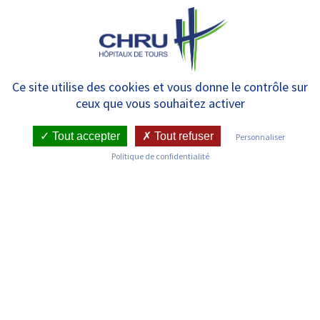
Panneau de gestion des cookies
MENU
Unité d’hospitalisation
Ce site utilise des cookies et vous donne le contrôle sur
ceux que vous souhaitez activer
adolescents – Equipe Mobile de
Prévention des Adolescents
Tout accepter
Tout refuser
Personnaliser
Politique de confidentialité
(EMPA)
RETOUR SUR LES SERVICES