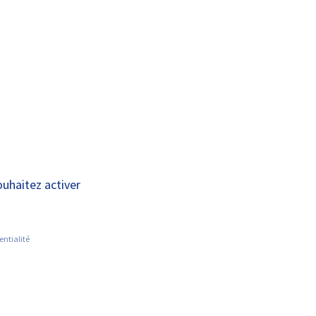
A+
A-
OUS
RECHERCHE ET
ACTUALITÉS
JOINDRE
INNOVATION
ouhaitez activer
entialité