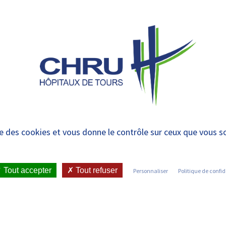
 et urgences
 ET RENDRE
LE CHRU ET SES
ÉTUDIER / SE
N
 PATIENT
PARTENAIRES
FORMER
RE
ise des cookies et vous donne le contrôle sur ceux que vous s
IENT
•
JOINDRE LE CHRU
•
LISTE DES SERVICES
•
Tout accepter
Tout refuser
Personnaliser
Politique de confid