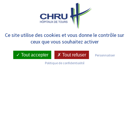
Panneau de gestion des cookies
MENU
Unité de soins continus B1B/
Ce site utilise des cookies et vous donne le contrôle sur
ceux que vous souhaitez activer
Unité Kangourou
Tout accepter
Tout refuser
Personnaliser
Politique de confidentialité
RETOUR SUR LES SERVICES
Infos pratiques