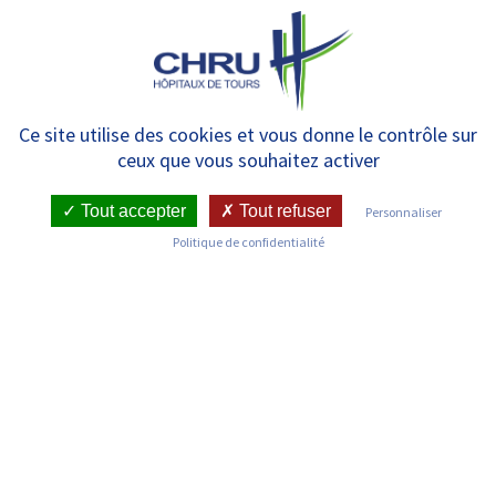
Panneau de gestion des cookies
MENU
Unité de Réanimation des
Ce site utilise des cookies et vous donne le contrôle sur
ceux que vous souhaitez activer
Brûlés
Tout accepter
Tout refuser
Personnaliser
Politique de confidentialité
RETOUR SUR LES SERVICES
Infos pratiques