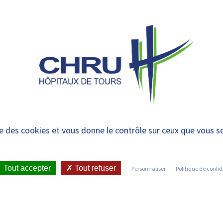
 et urgences
 ET RENDRE
LE CHRU ET SES
ÉTUDIER / SE
N
 PATIENT
PARTENAIRES
FORMER
RE
logie – Bretonneau
ise des cookies et vous donne le contrôle sur ceux que vous s
IENT
•
JOINDRE LE CHRU
•
LISTE DES SERVICES
•
Tout accepter
Tout refuser
Personnaliser
Politique de confid