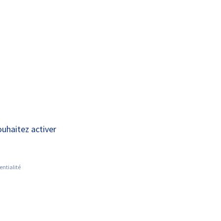
A+
A-
OUS
RECHERCHE ET
ACTUALITÉS
JOINDRE
INNOVATION
ouhaitez activer
entialité