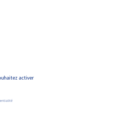
A+
A-
OUS
RECHERCHE ET
ACTUALITÉS
JOINDRE
INNOVATION
ouhaitez activer
entialité