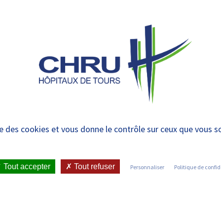
 et urgences
 ET RENDRE
LE CHRU ET SES
ÉTUDIER / SE
N
 PATIENT
PARTENAIRES
FORMER
RE
rotégés
ise des cookies et vous donne le contrôle sur ceux que vous s
IENT
•
JOINDRE LE CHRU
•
LISTE DES SERVICES
•
Tout accepter
Tout refuser
Personnaliser
Politique de confid