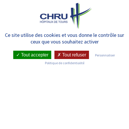
Panneau de gestion des cookies
MENU
Endoscopie Digestive
Ce site utilise des cookies et vous donne le contrôle sur
ceux que vous souhaitez activer
Tout accepter
Tout refuser
Personnaliser
RETOUR SUR LES SERVICES
Politique de confidentialité
Infos pratiques
Pôle