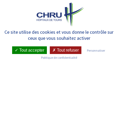
Panneau de gestion des cookies
MENU
Service de Bactériologie,
Ce site utilise des cookies et vous donne le contrôle sur
ceux que vous souhaitez activer
Virologie et Hygiène
hospitalière CNR-VIH
Tout accepter
Tout refuser
Personnaliser
Politique de confidentialité
RETOUR SUR LES SERVICES
Infos pratiques