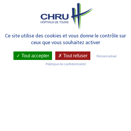
Panneau de gestion des cookies
MENU
Réseau tabacologie
Ce site utilise des cookies et vous donne le contrôle sur
ceux que vous souhaitez activer
Tout accepter
Tout refuser
Personnaliser
RETOUR SUR LES SERVICES
Politique de confidentialité
Infos pratiques
Pôle