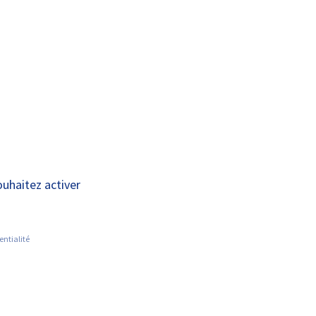
A+
A-
OUS
RECHERCHE ET
ACTUALITÉS
JOINDRE
INNOVATION
ouhaitez activer
 2
entialité