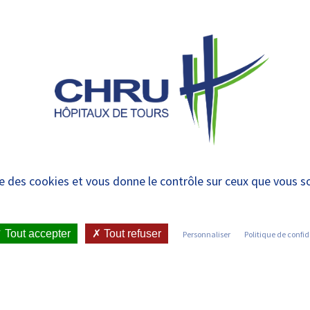
 et urgences
 ET RENDRE
LE CHRU ET SES
ÉTUDIER / SE
N
 PATIENT
PARTENAIRES
FORMER
RE
ise des cookies et vous donne le contrôle sur ceux que vous s
IENT
•
JOINDRE LE CHRU
•
LISTE DES SERVICES
•
RÉA
Tout accepter
Tout refuser
Personnaliser
Politique de confid