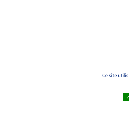
Panneau de gestion des cookies
Standard
ÊTRE SOIGNÉ
VISITE À UN
Réa 2
Ce site util
ACCUEIL
•
ÊTRE SOIGNÉ ET RENDRE VISITE À UN PAT
RETOUR SUR LES SERVICES