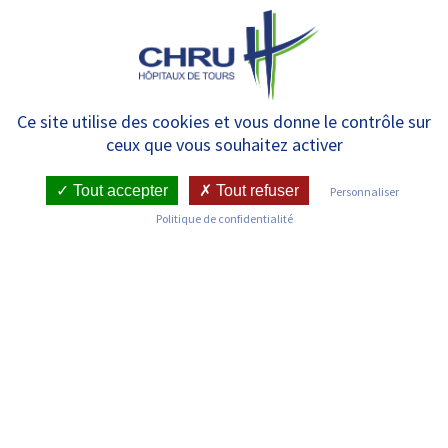
Panneau de gestion des cookies
MENU
Pharmacie à Usage Intérieur –
Ce site utilise des cookies et vous donne le contrôle sur
ceux que vous souhaitez activer
Site Logipôle – Trousseau
Tout accepter
Tout refuser
Personnaliser
Politique de confidentialité
RETOUR SUR LES SERVICES
Infos pratiques