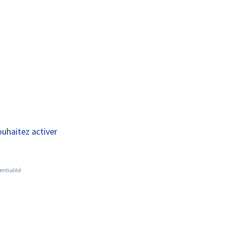
A+
A-
OUS
RECHERCHE ET
ACTUALITÉS
JOINDRE
INNOVATION
santé sexuelle
ouhaitez activer
entialité