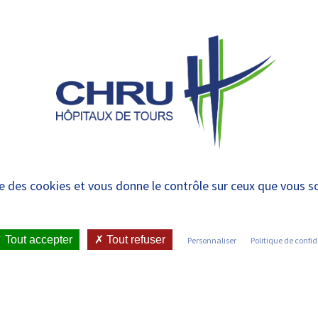
 et urgences
 ET RENDRE
LE CHRU ET SES
ÉTUDIER / SE
N
 PATIENT
PARTENAIRES
FORMER
RE
e d’IVG et centre de 
ise des cookies et vous donne le contrôle sur ceux que vous s
IENT
•
JOINDRE LE CHRU
•
LISTE DES SERVICES
•
UELLE
Tout accepter
Tout refuser
Personnaliser
Politique de confid