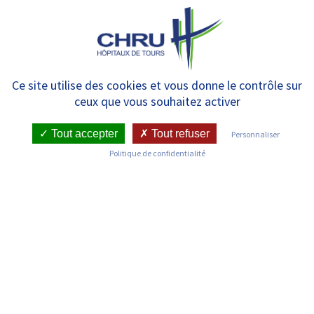
Panneau de gestion des cookies
MENU
Néphrologie – Hôpital de jour
Ce site utilise des cookies et vous donne le contrôle sur
ceux que vous souhaitez activer
Tout accepter
Tout refuser
Personnaliser
RETOUR SUR LES SERVICES
Politique de confidentialité
Infos pratiques
Pôle