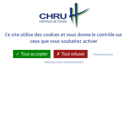
Panneau de gestion des cookies
MENU
Néonatologie – Unité de soins
Ce site utilise des cookies et vous donne le contrôle sur
ceux que vous souhaitez activer
intensifs
Tout accepter
Tout refuser
Personnaliser
Politique de confidentialité
RETOUR SUR LES SERVICES
Infos pratiques