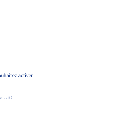
A+
A-
OUS
RECHERCHE ET
ACTUALITÉS
JOINDRE
INNOVATION
ouhaitez activer
entialité