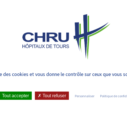
 et urgences
 ET RENDRE
LE CHRU ET SES
ÉTUDIER / SE
N
 PATIENT
PARTENAIRES
FORMER
RE
CRCM adultes
ise des cookies et vous donne le contrôle sur ceux que vous s
IENT
•
JOINDRE LE CHRU
•
LISTE DES SERVICES
•
Tout accepter
Tout refuser
Personnaliser
Politique de confid