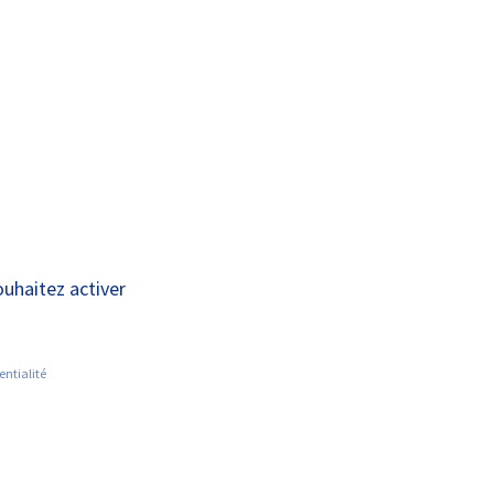
A+
A-
OUS
RECHERCHE ET
ACTUALITÉS
JOINDRE
INNOVATION
ouhaitez activer
entialité