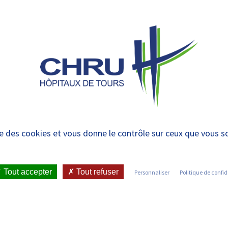
 et urgences
 ET RENDRE
LE CHRU ET SES
ÉTUDIER / SE
N
 PATIENT
PARTENAIRES
FORMER
RE
miologie – CECOS
ise des cookies et vous donne le contrôle sur ceux que vous s
IENT
•
JOINDRE LE CHRU
•
LISTE DES SERVICES
•
Tout accepter
Tout refuser
Personnaliser
Politique de confid