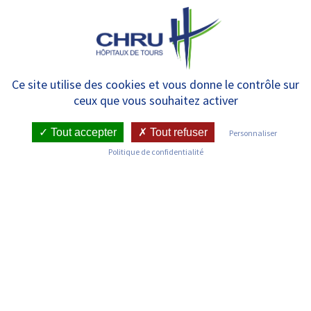
Panneau de gestion des cookies
MENU
Laboratoire d’Hématologie
Ce site utilise des cookies et vous donne le contrôle sur
ceux que vous souhaitez activer
Hémostase
Tout accepter
Tout refuser
Personnaliser
Politique de confidentialité
RETOUR SUR LES SERVICES
Infos pratiques