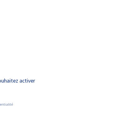
A+
A-
OUS
RECHERCHE ET
ACTUALITÉS
JOINDRE
INNOVATION
ouhaitez activer
entialité