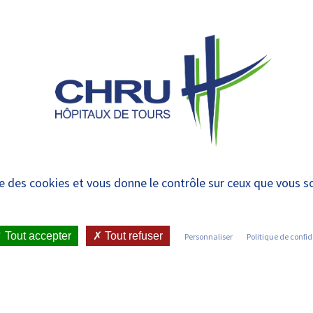
 et urgences
 ET RENDRE
LE CHRU ET SES
ÉTUDIER / SE
N
 PATIENT
PARTENAIRES
FORMER
RE
ise des cookies et vous donne le contrôle sur ceux que vous s
IENT
•
JOINDRE LE CHRU
•
LISTE DES SERVICES
•
Tout accepter
Tout refuser
Personnaliser
Politique de confid