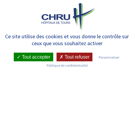
Panneau de gestion des cookies
MENU
Hospitalisation
Ce site utilise des cookies et vous donne le contrôle sur
ceux que vous souhaitez activer
ORL/Ophtalmologie –
Hospitalisation complète
Tout accepter
Tout refuser
Personnaliser
Politique de confidentialité
RETOUR SUR LES SERVICES
Infos pratiques