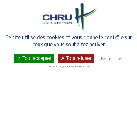
Panneau de gestion des cookies
MENU
Hôpital de jour – Médecine
Ce site utilise des cookies et vous donne le contrôle sur
ceux que vous souhaitez activer
Pédiatrique – Hôpital
pédiatrique Clocheville
Tout accepter
Tout refuser
Personnaliser
Politique de confidentialité
RETOUR SUR LES SERVICES
Infos pratiques